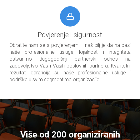
Povjerenje i sigurnost
Obratite nam se s povjerenjem – naš cilj je da na bazi
naše profesionalne usluge, lojalnosti i integriteta
ostvarimo dugogodišnji partnerski odnos na
zadovoljstvo Vas i Vaših poslovnih partnera. Kvalitetni
rezultati garancija su naše profesionalne usluge i
podrške u svim segmentima organizacije.
Više od 200 organiziranih