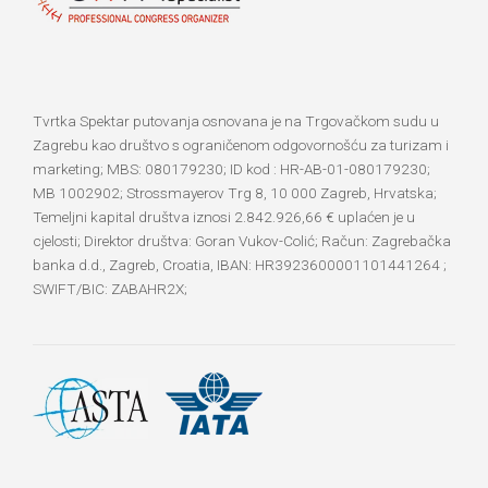
Tvrtka Spektar putovanja osnovana je na Trgovačkom sudu u
Zagrebu kao društvo s ograničenom odgovornošću za turizam i
marketing; MBS: 080179230; ID kod : HR-AB-01-080179230;
MB 1002902; Strossmayerov Trg 8, 10 000 Zagreb, Hrvatska;
Temeljni kapital društva iznosi 2.842.926,66 € uplaćen je u
cjelosti; Direktor društva: Goran Vukov-Colić; Račun: Zagrebačka
banka d.d., Zagreb, Croatia, IBAN: HR3923600001101441264 ;
SWIFT/BIC: ZABAHR2X;