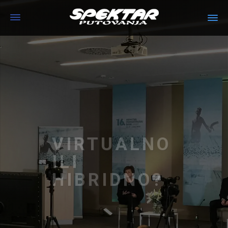
VIRTUALNO
ILI
HIBRIDNO?
Kod planiranja virtualnog ili hibridnog
događanja važno je odabrati pravi format i
tehnologiju...