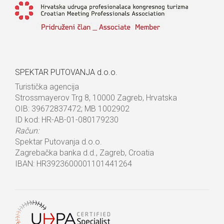
SPEKTAR PUTOVANJA d.o.o.
Turistička agencija
Strossmayerov Trg 8, 10000 Zagreb, Hrvatska
OIB: 39672837472; MB 1002902
ID kod: HR-AB-01-080179230
Račun:
Spektar Putovanja d.o.o.
Zagrebačka banka d.d., Zagreb, Croatia
IBAN: HR3923600001101441264