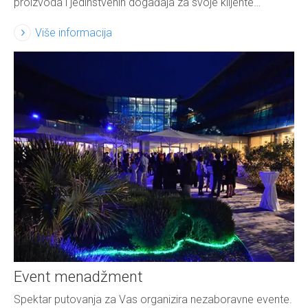
proizvoda i jedinstvenih događaja za svoje klijente…
Više informacija
Event menadžment
Spektar putovanja za Vas organizira nezaboravne evente.