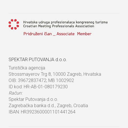
SPEKTAR PUTOVANJA d.o.o.
Turistička agencija
Strossmayerov Trg 8, 10000 Zagreb, Hrvatska
OIB: 39672837472; MB 1002902
ID kod: HR-AB-01-080179230
Račun:
Spektar Putovanja d.o.o.
Zagrebačka banka d.d., Zagreb, Croatia
IBAN: HR3923600001101441264