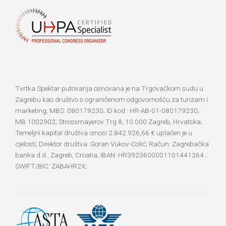
Tvrtka Spektar putovanja osnovana je na Trgovačkom sudu u
Zagrebu kao društvo s ograničenom odgovornošću za turizam i
marketing; MBS: 080179230; ID kod : HR-AB-01-080179230;
MB 1002902; Strossmayerov Trg 8, 10 000 Zagreb, Hrvatska;
Temeljni kapital društva iznosi 2.842.926,66 € uplaćen je u
cjelosti; Direktor društva: Goran Vukov-Colić; Račun: Zagrebačka
banka d.d., Zagreb, Croatia, IBAN: HR3923600001101441264 ;
SWIFT/BIC: ZABAHR2X;