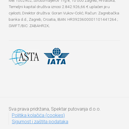
MB 1002902; Strossmayerov Trg 8, 10 000 Zagreb, Hrvatska;
Temeljni kapital društva iznosi 2.842.926,66 € uplaćen je u
cjelosti; Direktor društva: Goran Vukov-Colić; Račun: Zagrebačka
banka d.d., Zagreb, Croatia, IBAN: HR3923600001101441264 ;
SWIFT/BIC: ZABAHR2X;
Sva prava pridržana, Spektar putovanja d.o.o.
Politika kolačića (cookies)
Sigurnost i zaštita podataka