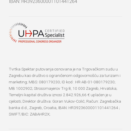
IBAN: HR3923600001101441264
Tvrtka Spektar putovanja osnovana je na Trgovačkom sudu u
Zagrebu kao društvo s ograničenom odgovornošću za turizam i
marketing; MBS: 080179230; ID kod : HR-AB-01-080179230;
MB 1002902; Strossmayerov Trg 8, 10 000 Zagreb, Hrvatska;
Temeljni kapital društva iznosi 2.842.926,66 € uplaćen je u
cjelosti; Direktor društva: Goran Vukov-Colić; Račun: Zagrebačka
banka d.d., Zagreb, Croatia, IBAN: HR3923600001101441264 ;
SWIFT/BIC: ZABAHR2X;